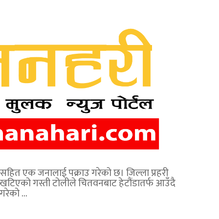
ँजासहित एक जनालाई पक्राउ गरेको छ। जिल्ला प्रहरी
खटिएको गस्ती टोलीले चितवनबाट हेटौंडातर्फ आउँदै
गरेको …