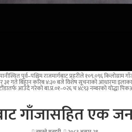
्थित पूर्व–पश्चिम राजमार्गबाट प्रहरीले १०९.०९६ किलोग्राम गाँ
 ३१ गते बिहान करिब ४:३० बजे विशेष सूचनाको आधारमा इलाका प्
ौंडातर्फ आउँदै गरेको बा.प्र.०१–०२६ च ४८९३ नम्बरको योद्धा पिक
ाट गाँजासहित एक जना