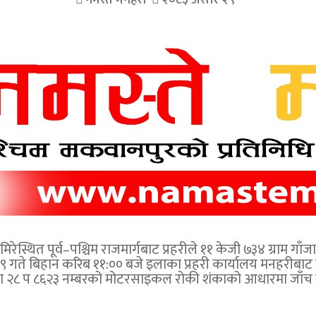
नमस्ते मनहरी
२०८३ असार २९
स्थित पूर्व–पश्चिम राजमार्गबाट प्रहरीले ११ केजी ७३४ ग्राम गा
गते बिहान करिब ११:०० बजे इलाका प्रहरी कार्यालय मनहरीबाट 
ना २८ प ८६२३ नम्बरको मोटरसाइकल रोकी शंकाको आधारमा जाँच 