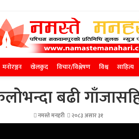
मनोरञ्जन
खेलकुद
विचार/विश्लेषण
विश्व
साहित्य
ोभन्दा बढी गाँजासहि
नमस्ते मनहरी
२०८३ असार ३१