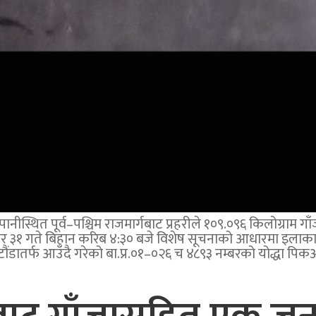
्थित पूर्व–पश्चिम राजमार्गबाट प्रहरीले १०९.०९६ किलोग्राम गाँ
 ३१ गते बिहान करिब ४:३० बजे विशेष सूचनाको आधारमा इलाका प्
ौंडातर्फ आउँदै गरेको बा.प्र.०१–०२६ च ४८९३ नम्बरको योद्धा पिक