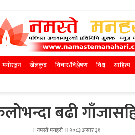
मनोरञ्जन
खेलकुद
विचार/विश्लेषण
विश्व
साहित्य
ोभन्दा बढी गाँजासहि
नमस्ते मनहरी
२०८३ असार ३१