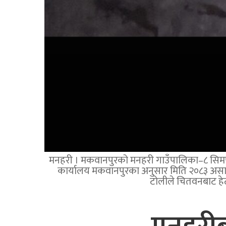
मनहरी । मकवानपुरको मनहरी गाउँपालिका–८ सिमपानीस
कार्यालय मकवानपुरका अनुसार मिति २०८३ असार
टोलीले चितवनबाट हेट