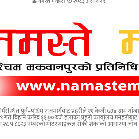
नमस्ते मनहरी
२०८३ असार २९
स्थित पूर्व–पश्चिम राजमार्गबाट प्रहरीले ११ केजी ७३४ ग्राम गा
गते बिहान करिब ११:०० बजे इलाका प्रहरी कार्यालय मनहरीबाट 
ना २८ प ८६२३ नम्बरको मोटरसाइकल रोकी शंकाको आधारमा जाँच 