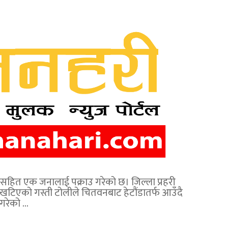
ँजासहित एक जनालाई पक्राउ गरेको छ। जिल्ला प्रहरी
खटिएको गस्ती टोलीले चितवनबाट हेटौंडातर्फ आउँदै
गरेको …