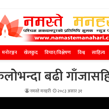
मनोरञ्जन
खेलकुद
विचार/विश्लेषण
विश्व
साहित्य
ोभन्दा बढी गाँजासहि
नमस्ते मनहरी
२०८३ असार ३१