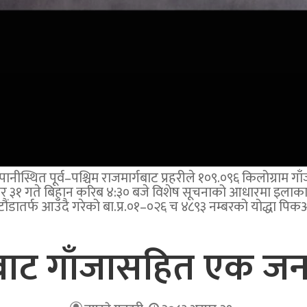
्थित पूर्व–पश्चिम राजमार्गबाट प्रहरीले १०९.०९६ किलोग्राम गाँ
 ३१ गते बिहान करिब ४:३० बजे विशेष सूचनाको आधारमा इलाका प्
ौंडातर्फ आउँदै गरेको बा.प्र.०१–०२६ च ४८९३ नम्बरको योद्धा पिक
ाट गाँजासहित एक जना