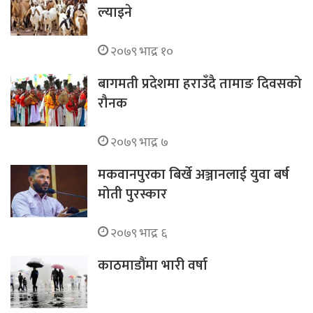
ल्याइने
२०७९ भाद्र १०
बागमती प्रदेशमा हराउँदै तामाङ दिवसको
रौनक
२०७९ भाद्र ७
मकवानपुरका बिर्खे अञ्जानलाई युवा बर्ष
मोती पुरस्कार
२०७९ भाद्र ६
काठमाडौंमा भारी वर्षा