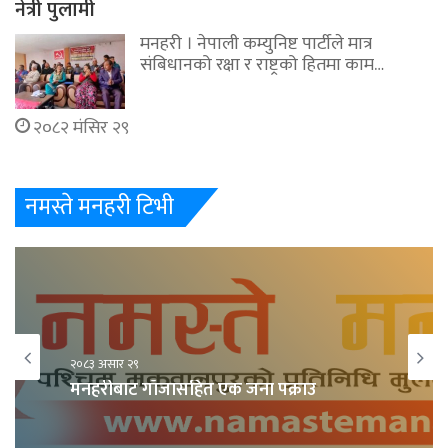
नेत्री पुलामी
मनहरी । नेपाली कम्युनिष्ट पार्टीले मात्र
संबिधानको रक्षा र राष्ट्रको हितमा काम…
२०८२ मंसिर २९
नमस्ते मनहरी टिभी
२०८३ असार २९
मनहरीबाट गाँजासहित एक जना पक्राउ
२०८३ असार २९