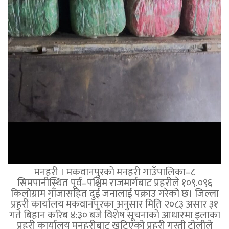
मनहरी । मकवानपुरको मनहरी गाउँपालिका–८
सिमपानीस्थित पूर्व–पश्चिम राजमार्गबाट प्रहरीले १०९.०९६
किलोग्राम गाँजासहित दुई जनालाई पक्राउ गरेको छ। जिल्ला
प्रहरी कार्यालय मकवानपुरका अनुसार मिति २०८३ असार ३१
गते बिहान करिब ४:३० बजे विशेष सूचनाको आधारमा इलाका
प्रहरी कार्यालय मनहरीबाट खटिएको प्रहरी गस्ती टोलीले