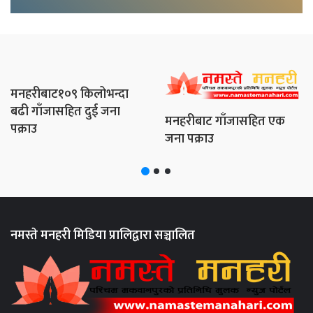
कर्रा खोलामा आएको बाढिले खाली ट्रक बगायो
मनहरीबाट१०९ किलोभन्दा
बढी गाँजासहित दुई जना
मनहरीबाट गाँजासहित एक
पक्राउ
जना पक्राउ
नमस्ते मनहरी मिडिया प्रालिद्वारा सञ्चालित