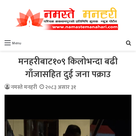
खो
Menu
मनहरीबाट१०९ किलोभन्दा बढी
गाँजासहित दुई जना पक्राउ
नमस्ते मनहरी
२०८३ असार ३१