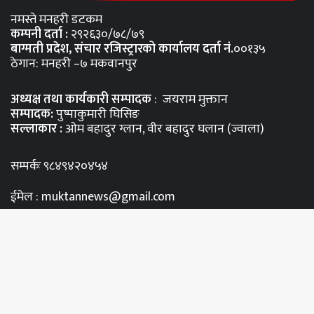
नमस्ते मनहरी डटकम
कम्पनी दर्ता :
२९२६३०/७८/७९
बाग्मती प्रदेश, संचार रजिस्ट्रारको कार्यालय दर्ता नंं.
००१३५
ठेगान: मनहरी –७ मकवानपुर
अध्यक्ष तथा कार्यकारी सम्पादक
: जयराम मुक्तान
सम्पादक:
पुष्पाकुमारी घिसिङ
सल्लाकार :
ओम बहादुर ग्लान, वीर बहादुर घलान (ज्वाला)
सम्पर्कः ९८४९४२०४५४
ईमेल : muktannews@gmail.com
© Copyright 2026, All Rights Reserved
Bac
Namastemanahari.com
to
Website by Jivan Acharya