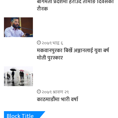
बागमती प्रदेशमा हराउँदै तामाङ दिवसको
रौनक
२०७९ भाद्र ६
मकवानपुरका बिर्खे अञ्जानलाई युवा बर्ष
मोती पुरस्कार
२०७९ श्रावण २९
काठमाडौंमा भारी वर्षा
Block Title