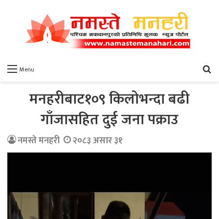
खो
Menu
मनहरीबाट१०९ किलोभन्दा बढी
गाँजासहित दुई जना पक्राउ
नमस्ते मनहरी
२०८३ असार ३१