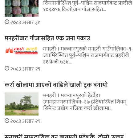
सिमपानीस्थित पूर्व–पश्चिम राजमार्गबाट प्रहरीले
१०९.०९६ किलोग्राम गाँजासहित…
२०८३ असार ३१
मनहरीबाट गाँजासहित एक जना पक्राउ
मनहरी । मकवानपुरको मनहरी गाउँपालिका–९
ज्यामिरेस्थित पूर्व–पश्चिम राजमार्गबाट प्रहरीले
११ केजी ७३४…
२०८३ असार २९
कर्रा खोलामा आएको बाढिले खाली ट्रक बगायो
मनहरी । मकवानपुरको हेटौंडा
उपमहानगरपालिका–१७ हटियास्थित शिवम्
सिमेन्ट उद्योग नजिक कर्रा खोलामा…
२०८३ असार २९
सुनाचुरी सामुदायिक वन बागमती प्रदेशकै दोस्रो उत्कृष्ट