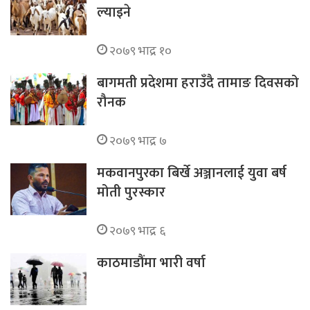
ल्याइने
२०७९ भाद्र १०
बागमती प्रदेशमा हराउँदै तामाङ दिवसको
रौनक
२०७९ भाद्र ७
मकवानपुरका बिर्खे अञ्जानलाई युवा बर्ष
मोती पुरस्कार
२०७९ भाद्र ६
काठमाडौंमा भारी वर्षा