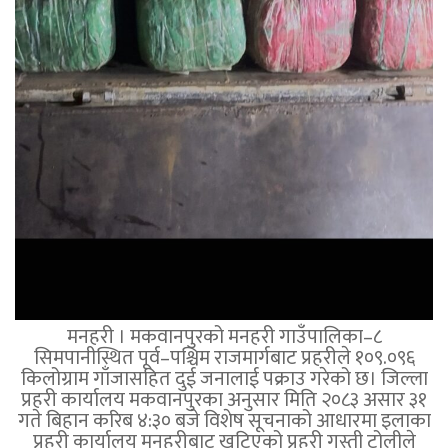
मनहरी । मकवानपुरको मनहरी गाउँपालिका–८
सिमपानीस्थित पूर्व–पश्चिम राजमार्गबाट प्रहरीले १०९.०९६
किलोग्राम गाँजासहित दुई जनालाई पक्राउ गरेको छ। जिल्ला
प्रहरी कार्यालय मकवानपुरका अनुसार मिति २०८३ असार ३१
गते बिहान करिब ४:३० बजे विशेष सूचनाको आधारमा इलाका
प्रहरी कार्यालय मनहरीबाट खटिएको प्रहरी गस्ती टोलीले