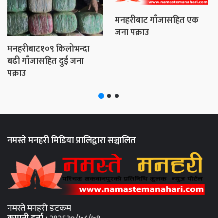
मनहरीबाट गाँजासहित एक
जना पक्राउ
मनहरीबाट१०९ किलोभन्दा
बढी गाँजासहित दुई जना
पक्राउ
नमस्ते मनहरी मिडिया प्रालिद्वारा सञ्चालित
नमस्ते मनहरी डटकम