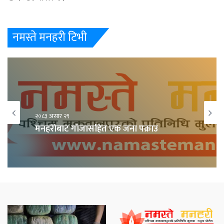
नमस्ते मनहरी टिभी
२०८३ असार २९
मनहरीबाट गाँजासहित एक जना पक्राउ