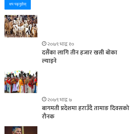
थप पढ्नुहोस्
२०७९ भाद्र १०
दसैंका लागि तीन हजार खसी बोका
ल्याइने
२०७९ भाद्र ७
बागमती प्रदेशमा हराउँदै तामाङ दिवसको
रौनक