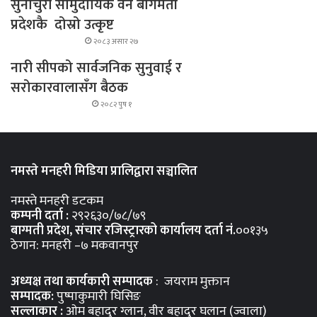
सुनाचुरी सामुदायिक वन बागमती
प्रदेशकै दोस्रो उत्कृष्ट
२०८३ असार २७
नारी सीपको सार्वजनिक सुनुवाई र
सरोकारवालासँग बैठक
२०८२ पुष १
नमस्ते मनहरी मिडिया प्रालिद्वारा सञ्चालित
नमस्ते मनहरी डटकम
कम्पनी दर्ता :
२९२६३०/७८/७९
बाग्मती प्रदेश, संचार रजिस्ट्रारको कार्यालय दर्ता नंं.
००१३५
ठेगान: मनहरी –७ मकवानपुर
अध्यक्ष तथा कार्यकारी सम्पादक
: जयराम मुक्तान
सम्पादक:
पुष्पाकुमारी घिसिङ
सल्लाकार :
ओम बहादुर ग्लान, वीर बहादुर घलान (ज्वाला)