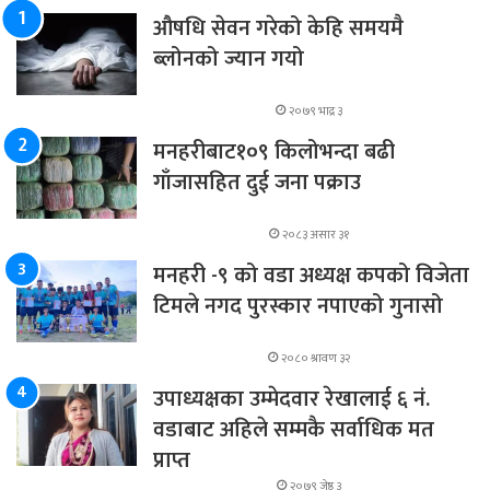
औषधि सेवन गरेको केहि समयमै
ब्लोनको ज्यान गयो
२०७९ भाद्र ३
मनहरीबाट१०९ किलोभन्दा बढी
गाँजासहित दुई जना पक्राउ
२०८३ असार ३१
मनहरी -९ को वडा अध्यक्ष कपको विजेता
टिमले नगद पुरस्कार नपाएको गुनासो
२०८० श्रावण ३२
उपाध्यक्षका उम्मेदवार रेखालाई ६ नं.
वडाबाट अहिले सम्मकै सर्वाधिक मत
प्राप्त
२०७९ जेष्ठ ३