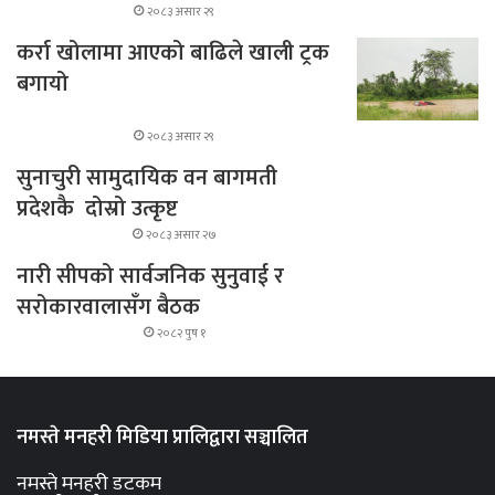
२०८३ असार २९
कर्रा खोलामा आएको बाढिले खाली ट्रक
बगायो
२०८३ असार २९
सुनाचुरी सामुदायिक वन बागमती
प्रदेशकै दोस्रो उत्कृष्ट
२०८३ असार २७
नारी सीपको सार्वजनिक सुनुवाई र
सरोकारवालासँग बैठक
२०८२ पुष १
नमस्ते मनहरी मिडिया प्रालिद्वारा सञ्चालित
नमस्ते मनहरी डटकम