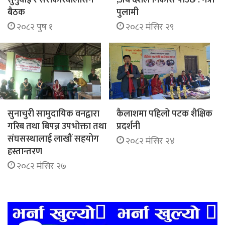
बैठक
पुलामी
२०८२ पुष १
२०८२ मंसिर २९
सुनाचुरी सामुदायिक वनद्वारा
कैलाशमा पहिलो पटक शैक्षिक
गरिब तथा बिपन्न उपभोक्ता तथा
प्रदर्शनी
संघसस्थालाई लाखौं सहयोग
२०८२ मंसिर २४
हस्तान्तरण
२०८२ मंसिर २७