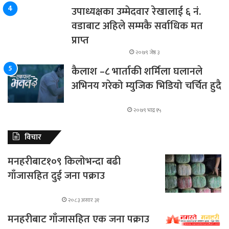
उपाध्यक्षका उम्मेदवार रेखालाई ६ नं.
वडाबाट अहिले सम्मकै सर्वाधिक मत
प्राप्त
२०७९ जेष्ठ ३
कैलाश –८ भार्ताकी शर्मिला घलानले
अभिनय गरेको म्युजिक भिडियो चर्चित हुदै
२०७९ भाद्र १५
विचार
मनहरीबाट१०९ किलोभन्दा बढी
गाँजासहित दुई जना पक्राउ
२०८३ असार ३१
मनहरीबाट गाँजासहित एक जना पक्राउ