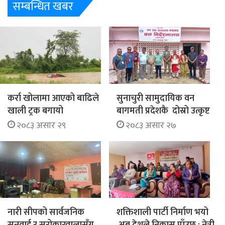
सम्बन्धित खबर
कर्रा खोलामा आएको बाढिले
सुनाचुरी सामुदायिक वन
खाली ट्रक बगायो
बागमती प्रदेशकै दोस्रो उत्कृष्ट
२०८३ असार २९
२०८३ असार २७
नारी सीपको सार्वजनिक
शक्तिशाली पार्टी निर्माण भयो
सुनुवाई र सरोकारवालासँग
,अब देशले निकास पाँउछ : नेत्री