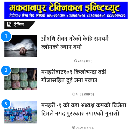
ट्रेन्डिङ
औषधि सेवन गरेको केहि समयमै
ब्लोनको ज्यान गयो
२०७९ भाद्र ३
मनहरीबाट१०९ किलोभन्दा बढी
गाँजासहित दुई जना पक्राउ
२०८३ असार ३१
मनहरी -९ को वडा अध्यक्ष कपको विजेता
टिमले नगद पुरस्कार नपाएको गुनासो
२०८० श्रावण ३२