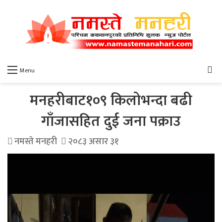
खो
Menu
मनहरीबाट१०९ किलोभन्दा बढी
गाँजासहित दुई जना पक्राउ
नमस्ते मनहरी
२०८३ असार ३१