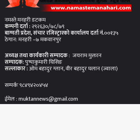
नमस्ते मनहरी डटकम
कम्पनी दर्ता :
२९२६३०/७८/७९
बाग्मती प्रदेश, संचार रजिस्ट्रारको कार्यालय दर्ता नंं.
००१३५
ठेगान: मनहरी –७ मकवानपुर
अध्यक्ष तथा कार्यकारी सम्पादक
: जयराम मुक्तान
सम्पादक:
पुष्पाकुमारी घिसिङ
सल्लाकार :
ओम बहादुर ग्लान, वीर बहादुर घलान (ज्वाला)
सम्पर्कः ९८४९४२०४५४
ईमेल : muktannews@gmail.com
© Copyright 2026, All Rights Reserved
Bac
Namastemanahari.com