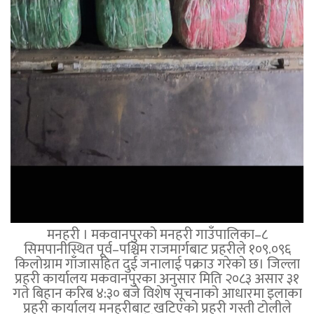
मनहरी । मकवानपुरको मनहरी गाउँपालिका–८
सिमपानीस्थित पूर्व–पश्चिम राजमार्गबाट प्रहरीले १०९.०९६
किलोग्राम गाँजासहित दुई जनालाई पक्राउ गरेको छ। जिल्ला
प्रहरी कार्यालय मकवानपुरका अनुसार मिति २०८३ असार ३१
गते बिहान करिब ४:३० बजे विशेष सूचनाको आधारमा इलाका
प्रहरी कार्यालय मनहरीबाट खटिएको प्रहरी गस्ती टोलीले