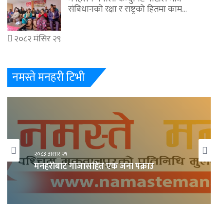
संबिधानको रक्षा र राष्ट्रको हितमा काम…
२०८२ मंसिर २९
नमस्ते मनहरी टिभी
२०८३ असार २९
मनहरीबाट गाँजासहित एक जना पक्राउ
२०८३ असार २९