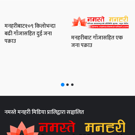
कर्रा खोलामा आएको बाढिले खाली ट्रक बगायो
मनहरीबाट१०९ किलोभन्दा
बढी गाँजासहित दुई जना
मनहरीबाट गाँजासहित एक
पक्राउ
जना पक्राउ
नमस्ते मनहरी मिडिया प्रालिद्वारा सञ्चालित