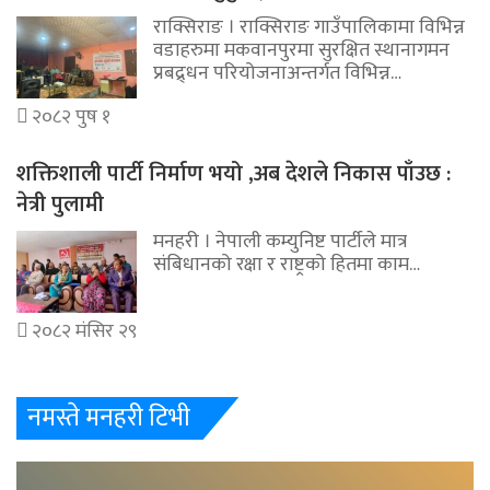
राक्सिराङ । राक्सिराङ गाउँपालिकामा विभिन्न
वडाहरुमा मकवानपुरमा सुरक्षित स्थानागमन
प्रबद्र्धन परियोजनाअन्तर्गत विभिन्न…
२०८२ पुष १
शक्तिशाली पार्टी निर्माण भयो ,अब देशले निकास पाँउछ :
नेत्री पुलामी
मनहरी । नेपाली कम्युनिष्ट पार्टीले मात्र
संबिधानको रक्षा र राष्ट्रको हितमा काम…
२०८२ मंसिर २९
नमस्ते मनहरी टिभी