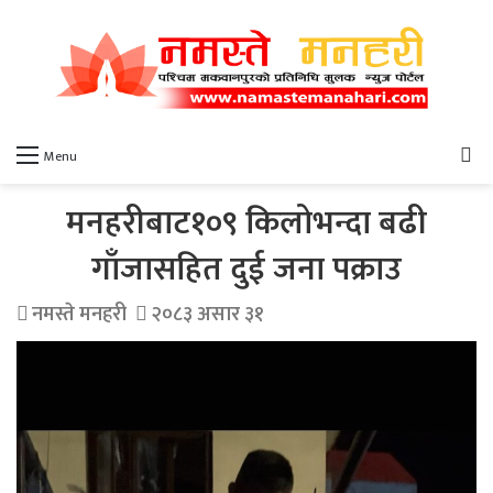
खो
Menu
मनहरीबाट१०९ किलोभन्दा बढी
गाँजासहित दुई जना पक्राउ
नमस्ते मनहरी
२०८३ असार ३१