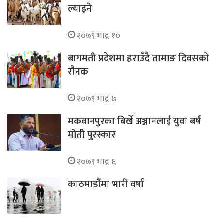
ल्याइने
२०७९ भाद्र १०
बागमती प्रदेशमा हराउँदै तामाङ दिवसको
रौनक
२०७९ भाद्र ७
मकवानपुरका बिर्खे अञ्जानलाई युवा बर्ष
मोती पुरस्कार
२०७९ भाद्र ६
काठमाडौंमा भारी वर्षा