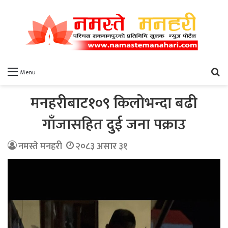
खो
Menu
मनहरीबाट१०९ किलोभन्दा बढी
गाँजासहित दुई जना पक्राउ
नमस्ते मनहरी
२०८३ असार ३१