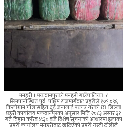
मनहरी । मकवानपुरको मनहरी गाउँपालिका–८
सिमपानीस्थित पूर्व–पश्चिम राजमार्गबाट प्रहरीले १०९.०९६
किलोग्राम गाँजासहित दुई जनालाई पक्राउ गरेको छ। जिल्ला
प्रहरी कार्यालय मकवानपुरका अनुसार मिति २०८३ असार ३१
गते बिहान करिब ४:३० बजे विशेष सूचनाको आधारमा इलाका
प्रहरी कार्यालय मनहरीबाट खटिएको प्रहरी गस्ती टोलीले