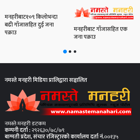
मनहरीबाट१०९ किलोभन्दा
बढी गाँजासहित दुई जना
मनहरीबाट गाँजासहित एक
पक्राउ
जना पक्राउ
नमस्ते मनहरी मिडिया प्रालिद्वारा सञ्चालित
नमस्ते मनहरी डटकम
कम्पनी दर्ता :
२९२६३०/७८/७९
बाग्मती प्रदेश, संचार रजिस्ट्रारको कार्यालय दर्ता नंं.
००१३५